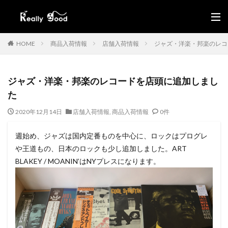
HOME
商品入荷情報
店舗入荷情報
ジャズ・洋楽・邦楽のレコ
ジャズ・洋楽・邦楽のレコードを店頭に追加しまし
た
2020年12月14日
店舗入荷情報
,
商品入荷情報
0件
週始め、ジャズは国内定番ものを中心に、ロックはプログレ
や王道もの、日本のロックも少し追加しました。ART
BLAKEY / MOANIN’はNYプレスになります。