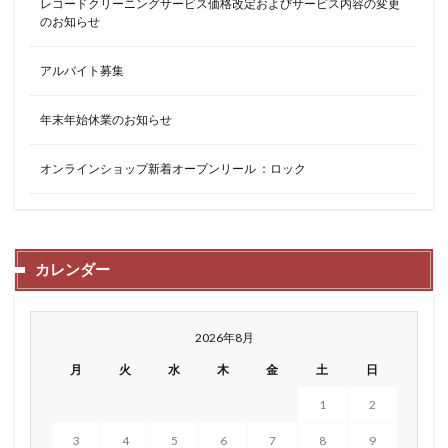
レコードクリーニングサービス価格改定およびサービス内容の変更
のお知らせ
アルバイト募集
年末年始休業のお知らせ
オンラインショップ新着オープンリール ：ロック
カレンダー
2026年8月
月
火
水
木
金
土
日
1
2
3
4
5
6
7
8
9