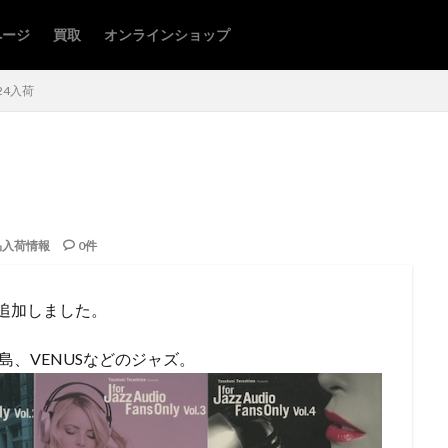
ページ
買取
オンラインショップ
/24入荷
品入荷情報
0件
追加しました。
島、VENUSなどのジャズ。