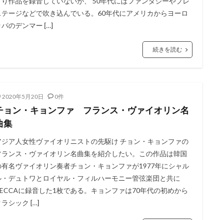
まり作品を録音していないが、 50年代にはファンタジーやプレ
ステージなどで吹き込んでいる。60年代にアメリカからヨーロ
パのデンマー […]
続きを読む
2020年5月20日
0件
チョン・キョンファ フランス・ヴァイオリン名
曲集
アジア人女性ヴァイオリニストの先駆け チョン・キョンファの
フランス・ヴァイオリン名曲集を紹介したい。この作品は韓国
の有名ヴァイオリン奏者チョン・キョンファが1977年にシャル
ル・デュトワとロイヤル・フィルハーモニー管弦楽団と共に
DECCAに録音した1枚である。キョンファは70年代の初めから
ラシック […]