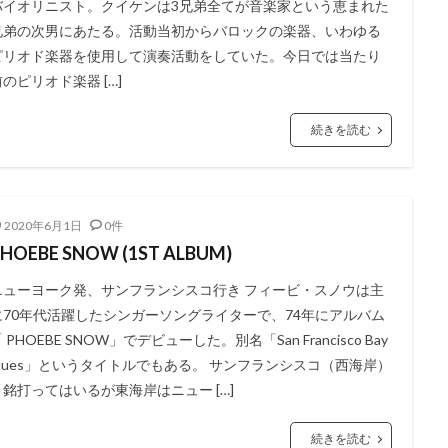
バイオリニスト。クイケンは3兄弟全てが音楽家という恵まれた
兄弟の次男にあたる。活動当初からバロックの楽器、いわゆる
ピリオド楽器を使用して演奏活動をしていた。今日では当たり
前のピリオド楽器 […]
続きを読む
2020年6月1日
0件
HOEBE SNOW (1ST ALBUM)
ニューヨーク発、サンフランシスコ行き フィービ・スノウは主
に70年代活躍したシンガーソングライターで、74年にアルバム
 PHOEBE SNOW」でデビューした。別名「San Francisco Bay
Blues」というタイトルでもある。 サンフランシスコ（西海岸）
と銘打ってはいるが東海岸はニュー […]
続きを読む