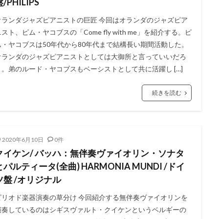
/PHILIPS
オランダジャズピアニストの巨匠 今回はオランダのジャズピア
スト、ピム・ヤコブスの「Come fly with me」を紹介する。ピ
ム・ヤコブスは50年代から80年代まで結構長い期間活動した。
オランダのジャズピアニストとしては大御所と言っていいだろ
う。弟のルード・ヤコブスもベーシストとして共に活躍し […]
続きを読む
2020年6月10日
0件
クイケン/ バッハ：無伴奏ヴァイオリン・ソナタ
とパルティータ(全曲) HARMONIA MUNDI /ドイ
ツ盤 /オリジナル
ピリオド楽器演奏の草分け 今回紹介する無伴奏ヴァイオリンを
演奏しているのはシギスヴァルト・クイケンというベルギーの