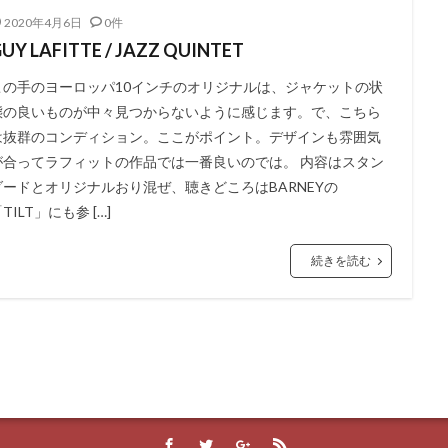
2020年4月6日
0件
UY LAFITTE / JAZZ QUINTET
この手のヨーロッパ10インチのオリジナルは、ジャケットの状
態の良いものが中々見つからないように感じます。で、こちら
は抜群のコンディション。ここがポイント。デザインも雰囲気
が合ってラフィットの作品では一番良いのでは。 内容はスタン
ダードとオリジナルおり混ぜ、聴きどころはBARNEYの
TILT」にも参 […]
続きを読む