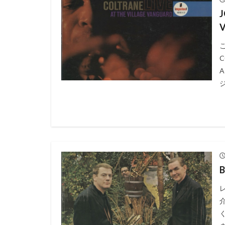
J
C
B