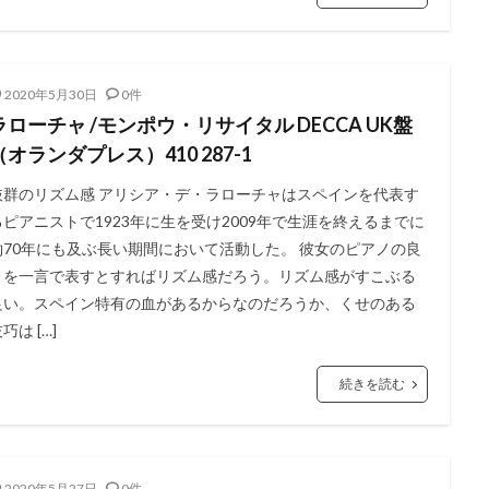
2020年5月30日
0件
ラローチャ /モンポウ・リサイタル DECCA UK盤
（オランダプレス）410 287-1
抜群のリズム感 アリシア・デ・ラローチャはスペインを代表す
るピアニストで1923年に生を受け2009年で生涯を終えるまでに
約70年にも及ぶ長い期間において活動した。 彼女のピアノの良
さを一言で表すとすればリズム感だろう。リズム感がすこぶる
良い。スペイン特有の血があるからなのだろうか、くせのある
巧は […]
続きを読む
2020年5月27日
0件